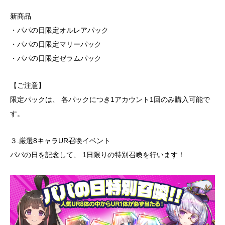
新商品
・パパの日限定オルレアパック
・パパの日限定マリーパック
・パパの日限定ゼラムパック
【ご注意】
限定パックは、 各パックにつき1アカウント1回のみ購入可能で
す。
３.厳選8キャラUR召喚イベント
パパの日を記念して、 1日限りの特別召喚を行います！