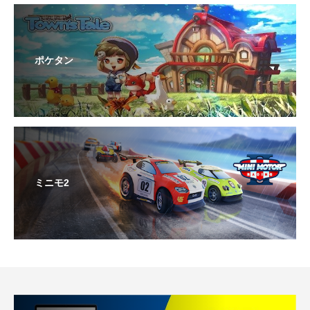
ポケタン
ミニモ2