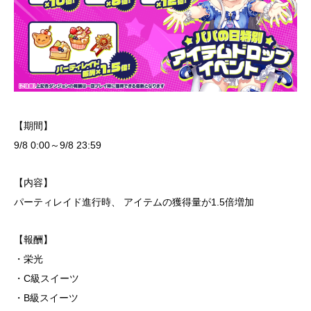
【期間】
9/8 0:00～9/8 23:59
【内容】
パーティレイド進行時、 アイテムの獲得量が1.5倍増加
【報酬】
・栄光
・C級スイーツ
・B級スイーツ