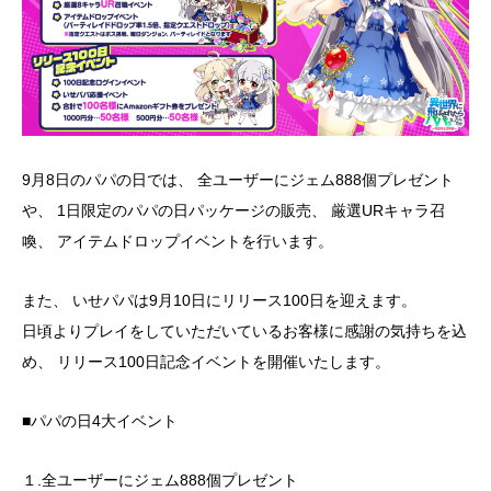
9月8日のパパの日では、 全ユーザーにジェム888個プレゼント
や、 1日限定のパパの日パッケージの販売、 厳選URキャラ召
喚、 アイテムドロップイベントを行います。
また、 いせパパは9月10日にリリース100日を迎えます。
日頃よりプレイをしていただいているお客様に感謝の気持ちを込
め、 リリース100日記念イベントを開催いたします。
■パパの日4大イベント
１.全ユーザーにジェム888個プレゼント