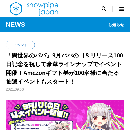

NEWS
お知らせ
イベント
『異世界のパパ』9月パパの日＆リリース100
日記念を祝して豪華ラインナップでイベント
開催！Amazonギフト券が100名様に当たる
抽選イベントもスタート！
2021.09.06