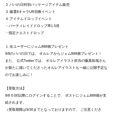
２.パパの日特別パッケージアイテム販売
３.厳選8キャラUR召喚イベント
４.アイテムドロップイベント
・パーティレイドドロップ率1.5倍
・指定クエストドロップ
１.全ユーザーにジェム888個プレゼント
9/8のパパの日では、 オルレアからジェム888個プレゼント！
また、 公式Twitterでは、 オルレアイラスト担当の藤真拓哉さん
が新たに描いてくださったオルレアイラストも一緒に公開予定な
のでお楽しみに！
【受取方法】
9/8 0:00以降にログインすることで、 ポストにジェム888個が支
給されます。
（受取期限は9/30までとなっておりますので、 ご注意くださ