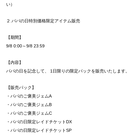
い）
２.パパの日特別価格限定アイテム販売
【期間】
9/8 0:00～9/8 23:59
【内容】
パパの日を記念して、 1日限りの限定パックを販売いたします。
【販売パック】
・パパのご褒美ジェムA
・パパのご褒美ジェムB
・パパのご褒美ジェムC
・パパの日限定レイドチケットDX
・パパの日限定レイドチケットSP