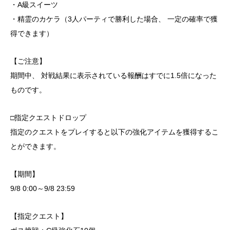
・A級スイーツ
・精霊のカケラ（3人パーティで勝利した場合、 一定の確率で獲
得できます）
【ご注意】
期間中、 対戦結果に表示されている報酬はすでに1.5倍になった
ものです。
□指定クエストドロップ
指定のクエストをプレイすると以下の強化アイテムを獲得するこ
とができます。
【期間】
9/8 0:00～9/8 23:59
【指定クエスト】