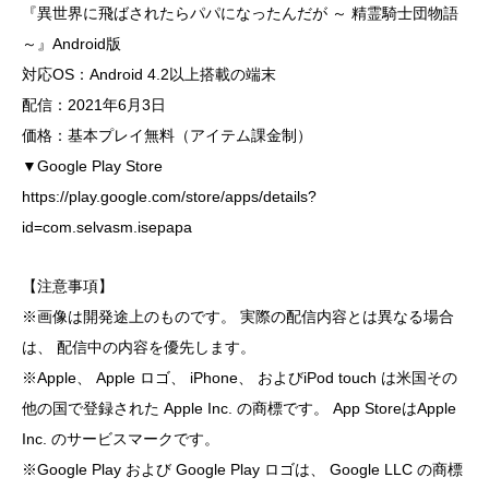
『異世界に飛ばされたらパパになったんだが ～ 精霊騎士団物語
～』Android版
対応OS：Android 4.2以上搭載の端末
配信：2021年6月3日
価格：基本プレイ無料（アイテム課金制）
▼Google Play Store
https://play.google.com/store/apps/details?
id=com.selvasm.isepapa
【注意事項】
※画像は開発途上のものです。 実際の配信内容とは異なる場合
は、 配信中の内容を優先します。
※Apple、 Apple ロゴ、 iPhone、 およびiPod touch は米国その
他の国で登録された Apple Inc. の商標です。 App StoreはApple
Inc. のサービスマークです。
※Google Play および Google Play ロゴは、 Google LLC の商標