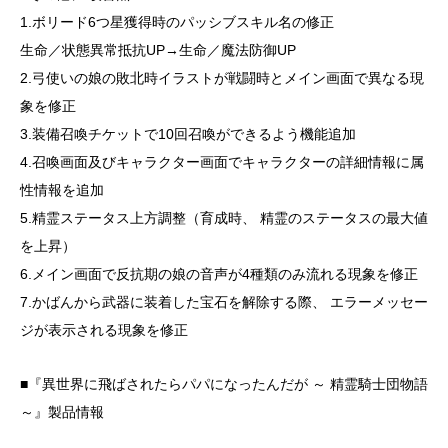
1.ボリード6つ星獲得時のパッシブスキル名の修正
生命／状態異常抵抗UP→生命／魔法防御UP
2.弓使いの娘の敗北時イラストが戦闘時とメイン画面で異なる現
象を修正
3.装備召喚チケットで10回召喚ができるよう機能追加
4.召喚画面及びキャラクター画面でキャラクターの詳細情報に属
性情報を追加
5.精霊ステータス上方調整（育成時、 精霊のステータスの最大値
を上昇）
6.メイン画面で反抗期の娘の音声が4種類のみ流れる現象を修正
7.かばんから武器に装着した宝石を解除する際、 エラーメッセー
ジが表示される現象を修正
■『異世界に飛ばされたらパパになったんだが ～ 精霊騎士団物語
～』製品情報