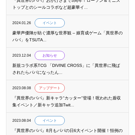
『異世界のパパ』おかげさまで3周年！ローソン＆ミニス
トップとのシールコラボなど超豪華イ...
2024.01.26
イベント
豪華声優陣が紡ぐ濃厚な世界観 – 娘育成ゲーム「異世界の
パパ」をTSUTA...
2023.12.04
お知らせ
新規コラボ系TCG 「DIVINE CROSS」に「異世界に飛ば
されたらパパになったん...
2023.08.08
アップデート
『異世界のパパ』新キャラ“カッター”登場！呪われた盾収
集イベント／新キャラ追加Twit...
2023.08.04
イベント
『異世界のパパ』8月もパパの日6大イベント開催！恒例の