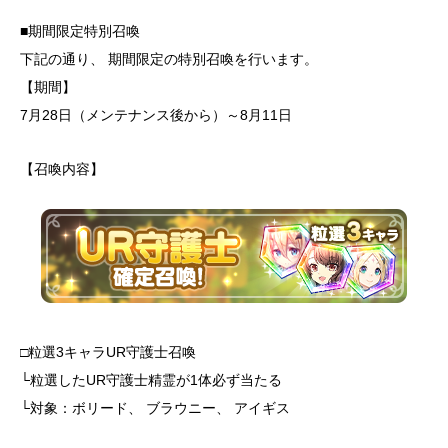
■期間限定特別召喚
下記の通り、 期間限定の特別召喚を行います。
【期間】
7月28日（メンテナンス後から）～8月11日
【召喚内容】
□粒選3キャラUR守護士召喚
└粒選したUR守護士精霊が1体必ず当たる
└対象：ボリード、 ブラウニー、 アイギス