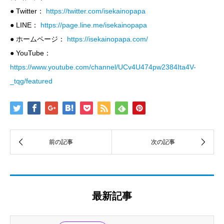
● Twitter：
https://twitter.com/isekainopapa
● LINE：
https://page.line.me/isekainopapa
● ホームページ：
https://isekainopapa.com/
● YouTube：
https://www.youtube.com/channel/UCv4U474pw2384Ita4V-
_tqg/featured
最新記事