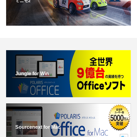
ミニモ2
Jungle for Win
Sourcenext for Mac