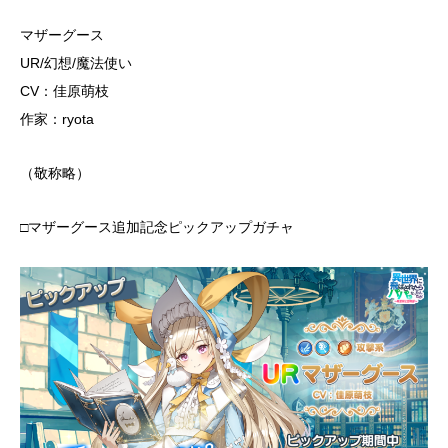
マザーグース
UR/幻想/魔法使い
CV：佳原萌枝
作家：ryota
（敬称略）
□マザーグース追加記念ピックアップガチャ